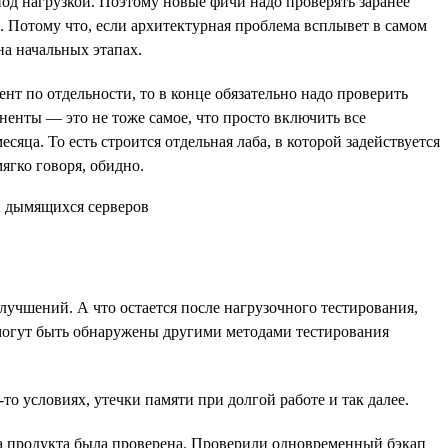
 под нагрузкой. Поэтому новые фичи надо проверять заранее
ов. Потому что, если архитектурная проблема всплывет в самом
на начальных этапах.
нт по отдельности, то в конце обязательно надо проверить
ненты — это не тоже самое, что просто включить все
яца. То есть строится отдельная лаба, в которой задействуется
ягко говоря, обидно.
учшений. А что остается после нагрузочного тестирования,
 могут быть обнаружены другими методами тестирования
о условиях, утечки памяти при долгой работе и так далее.
ота продукта была проверена. Проверили одновременный бэкап