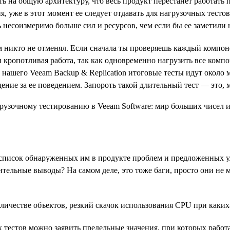
ять на общую архитектуру, что весь продукт перестанет работать
ия, уже в этот момент ее следует отдавать для нагрузочных тест
 несоизмеримо больше сил и ресурсов, чем если бы ее заметили 
 никто не отменял. Если сначала ты проверяешь каждый компоне
 кропотливая работа, так как одновременно нагрузить все компо
нашего Veeam Backup & Replication итоговые тесты идут около мес
ние за ее поведением. Запороть такой длительный тест — это, м
 список обнаруженных им в продукте проблем и предложенных ул
ительные выводы? На самом деле, это тоже баги, просто они не
ичестве объектов, резкий скачок использования CPU при каких-т
ых тестов можно заявить предельные значения, при которых раб