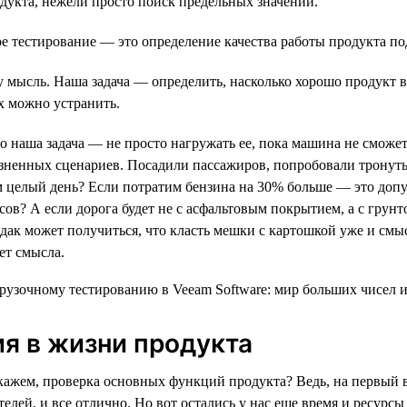
дукта, нежели просто поиск предельных значений.
е тестирование — это определение качества работы продукта по
ту мысль. Наша задача — определить, насколько хорошо продукт 
х можно устранить.
 наша задача — не просто нагружать ее, пока машина не сможет с
зненных сценариев. Посадили пассажиров, попробовали тронутьс
м целый день? Если потратим бензина на 30% больше — это допус
сов? А если дорога будет не с асфальтовым покрытием, а с грунт
Эдак может получиться, что класть мешки с картошкой уже и смы
ет смысла.
ия в жизни продукта
скажем, проверка основных функций продукта? Ведь, на первый в
ателей, и все отлично. Но вот остались у нас еще время и ресур