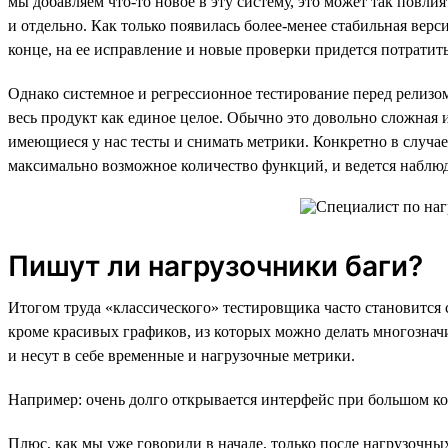
мы добавляем что-то новое в эту систему, это может так повли
и отдельно. Как только появилась более-менее стабильная верс
конце, на ее исправление и новые проверки придется потратить
Однако системное и регрессионное тестирование перед релизом
весь продукт как единое целое. Обычно это довольно сложная и
имеющиеся у нас тесты и снимать метрики. Конкретно в случае 
максимально возможное количество функций, и ведется наблюде
Пишут ли нагрузочники баги?
Итогом труда «классического» тестировщика часто становится
кроме красивых графиков, из которых можно делать многознач
и несут в себе временные и нагрузочные метрики.
Например: очень долго открывается интерфейс при большом кол
Плюс, как мы уже говорили в начале, только после нагрузочн