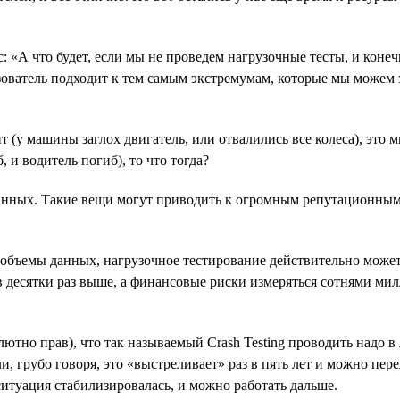
: «А что будет, если мы не проведем нагрузочные тесты, и коне
ьзователь подходит к тем самым экстремумам, которые мы можем 
т (у машины заглох двигатель, или отвалились все колеса), это 
 и водитель погиб), то что тогда?
данных. Такие вещи могут приводить к огромным репутационным
бъемы данных, нагрузочное тестирование действительно может 
в десятки раз выше, а финансовые риски измеряться сотнями мил
тно прав), что так называемый Crash Testing проводить надо в л
сли, грубо говоря, это «выстреливает» раз в пять лет и можно 
итуация стабилизировалась, и можно работать дальше.