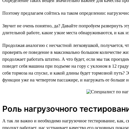
Определение таких вещей значительно важнее для качества про
Поэтому предлагаем сойтись на таком определении: нагрузочно
Звучит не очень понятно, да? Давайте попробуем развернуть э
длительной работе, какие узкие места обнаруживаются, и как и
Продолжая аналогию с несчастной легковушкой, получается, что
проверять ее поведение в максимально большом количестве жи
продолжает работать штатно. А что будет, если мы так проезди
поведет себя машина при подъеме на гору с уклоном в 12 граду
себя тормоза на спуске, и какой длины будет тормозной путь? 
функции уже на четвертом пассажире, и нагружать ее больше н
Роль нагрузочного тестирован
А так ли важно и необходимо нагрузочное тестирование, как, 
продукт работает, нас устраивает качество его основных показ