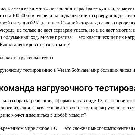
 ожидаемая вами много лет онлайн-игра. Вы ее купили, заранее 
о вы 100500-й в очереди на подключение к серверу, и надо грус
такой ситуацией? И да, и нет. С одной стороны, сервера продо
чередь, не только не дает серверам упасть, но и не дает многим
 обдуманный ход. Момент релиза — это классический пик нагру
? Как компенсировать эти затраты?
а, как нагрузочные тесты.
команда нагрузочного тестиров
адо собрать требования, оформить их в виде ТЗ, на основе кото
вого изделия. Сразу становится ясно, что под нагрузочные тесты
едение может измениться в любой момент?
современном мире любое ПО — это сложная многокомпонентная си