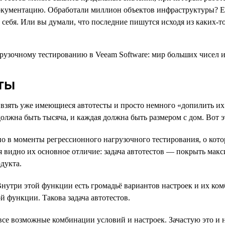
документацию. Обработали миллион объектов инфраструктуры? Е
 у себя. Или вы думали, что последние пишутся исходя из каких-т
ты
 взять уже имеющиеся автотесты и просто немного «допилить их 
 должна быть тысяча, и каждая должна быть размером с дом. Вот 
но в моменты регрессионного нагрузочного тестирования, о кот
ся видно их основное отличие: задача автотестов — покрыть ма
дукта.
 Внутри этой функции есть громадьё вариантов настроек и их ко
й функции. Такова задача автотестов.
 все возможные комбинации условий и настроек. Зачастую это и