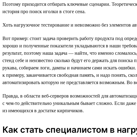
Поэтому приходится отбирать ключевые сценарии. Теоретическ
история про поиск иголки в стоге сена.
Хоть нагрузочное тестирование и невозможно без элементов ав
Вот пример: стоит задача проверить работу продукта под опре
хорошо и полученные показатели укладываются в наши требова
результат, поэтому наша задача — найти, что именно сломалось
стенд себе и неизвестно сколько будут его держать для поиска 
рукава, собираем логи, дампы и начинаем сами искать ошибки. З
к примеру, заканчивается свободная память, и надо понять, ск
автоматизировать которую не представляется возможным. Во вс
Правда, в области веб-серверов возможностей для автоматизац
с чем-то действительно уникальным бывает сложно. Если даже 
из имеющихся в достатке кирпичиков.
Как стать специалистом в наг