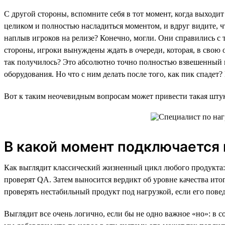
С другой стороны, вспомните себя в тот момент, когда выходит
целиком и полностью насладиться моментом, и вдруг видите, чт
наплыв игроков на релизе? Конечно, могли. Они справились с 
стороны, игроки вынуждены ждать в очереди, которая, в свою о
так получилось? Это абсолютно точно полностью взвешенный и
оборудования. Но что с ним делать после того, как пик спадет
Вот к таким неочевидным вопросам может привести такая штук
В какой момент подключается 
Как выглядит классический жизненный цикл любого продукта: н
проверят QA. Затем выносится вердикт об уровне качества итого
проверять нестабильный продукт под нагрузкой, если его пов
Выглядит все очень логично, если бы не одно важное «но»: в 