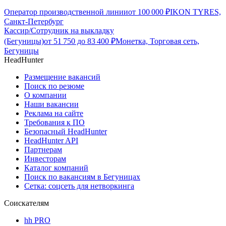
Оператор производственной линии
от
100 000
₽
IKON TYRES,
Санкт-Петербург
Кассир/Сотрудник на выкладку
(Бегуницы)
от
51 750
до
83 400
₽
Монетка, Торговая сеть,
Бегуницы
HeadHunter
Размещение вакансий
Поиск по резюме
О компании
Наши вакансии
Реклама на сайте
Требования к ПО
Безопасный HeadHunter
HeadHunter API
Партнерам
Инвесторам
Каталог компаний
Поиск по вакансиям в Бегуницах
Сетка: соцсеть для нетворкинга
Соискателям
hh PRO