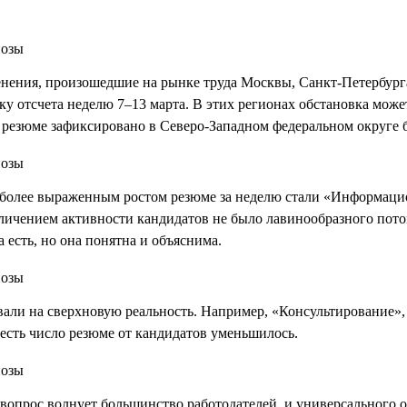
менения, произошедшие на рынке труда Москвы, Санкт-Петербург
очку отсчета неделю 7–13 марта. В этих регионах обстановка мож
 резюме зафиксировано в Северо-Западном федеральном округе б
олее выраженным ростом резюме за неделю стали «Информацион
величением активности кандидатов не было лавинообразного пот
есть, но она понятна и объяснима.
овали на сверхновую реальность. Например, «Консультирование»
 есть число резюме от кандидатов уменьшилось.
вопрос волнует большинство работодателей, и универсального от