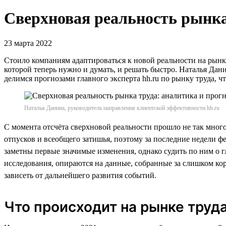
Сверхновая реальность рынка
23 марта 2022
Стоило компаниям адаптироваться к новой реальности на рынке
которой теперь нужно и думать, и решать быстро. Наталья Дан
делимся прогнозами главного эксперта hh.ru по рынку труда, ч
Наталья Данина, руководитель направления клиентской эффективности hh.ru
С момента отсчёта сверхновой реальности прошло не так мног
отпусков и всеобщего затишья, поэтому за последние недели ф
заметны первые значимые изменения, однако судить по ним о 
исследования, опираются на данные, собранные за слишком кор
зависеть от дальнейшего развития событий.
Что происходит на рынке труд