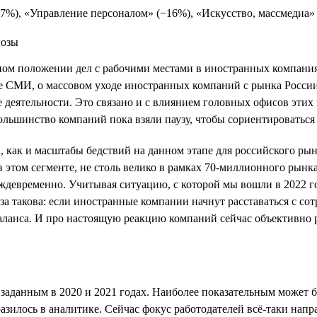
17%), «Управление персоналом» (−16%), «Искусство, массмедиа» 
ьном положении дел с рабочими местами в иностранных компан
ые СМИ, о массовом уходе иностранных компаний с рынка Росси
ке деятельности. Это связано и с влиянием головных офисов эти
льшинство компаний пока взяли паузу, чтобы сориентироваться 
, как и масштабы бедствий на данном этапе для российского рын
в этом сегменте, не столь велико в рамках 70-миллионного рынк
еждевременно. Учитывая ситуацию, с которой мы вошли в 2022 г
а такова: если иностранные компании начнут расставаться с сот
ланса. И про настоящую реакцию компаний сейчас объективно р
 заданным в 2020 и 2021 годах. Наиболее показательным может 
разилось в аналитике. Сейчас фокус работодателей всё-таки нап