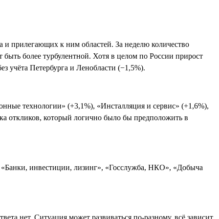
а и прилегающих к ним областей. За неделю количество
ет быть более турбулентной. Хотя в целом по России прирост
ез учёта Петербурга и Ленобласти (−1,5%).
ные технологии» (+3,1%), «Инсталляция и сервис» (+1,6%),
ока откликов, который логично было бы предположить в
, «Банки, инвестиции, лизинг», «Госслужба, НКО», «Добыча
вета нет. Ситуация может развиваться по-разному, всё зависит