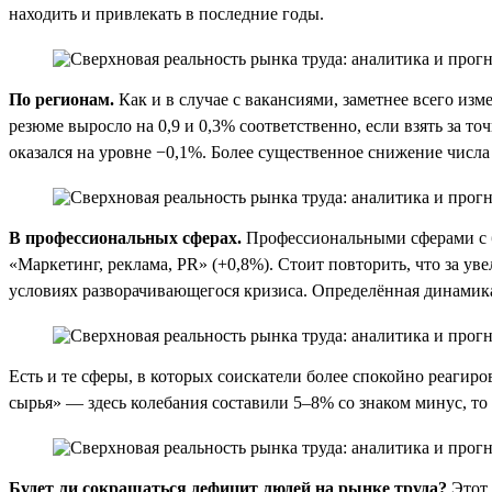
находить и привлекать в последние годы.
По регионам.
Как и в случае с вакансиями, заметнее всего из
резюме выросло на 0,9 и 0,3% соответственно, если взять за т
оказался на уровне −0,1%. Более существенное снижение числа
В профессиональных сферах.
Профессиональными сферами с б
«Маркетинг, реклама, PR» (+0,8%). Стоит повторить, что за у
условиях разворачивающегося кризиса. Определённая динамика 
Есть и те сферы, в которых соискатели более спокойно реагир
сырья» — здесь колебания составили 5–8% со знаком минус, то
Будет ли сокращаться дефицит людей на рынке труда?
Этот 