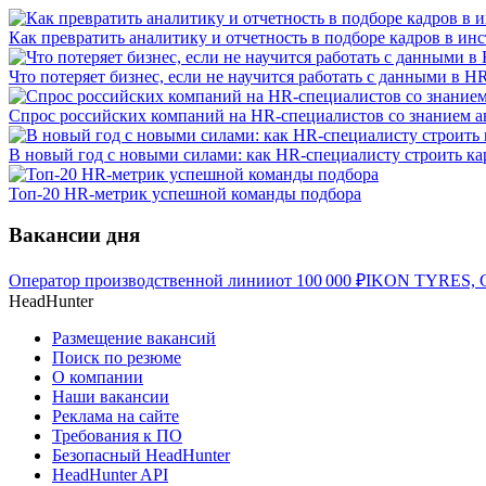
Как превратить аналитику и отчетность в подборе кадров в инс
Что потеряет бизнес, если не научится работать с данными в H
Спрос российских компаний на HR-специалистов со знанием ав
В новый год с новыми силами: как HR-специалисту строить кар
Топ-20 HR-метрик успешной команды подбора
Вакансии дня
Оператор производственной линии
от
100 000
₽
IKON TYRES, С
HeadHunter
Размещение вакансий
Поиск по резюме
О компании
Наши вакансии
Реклама на сайте
Требования к ПО
Безопасный HeadHunter
HeadHunter API