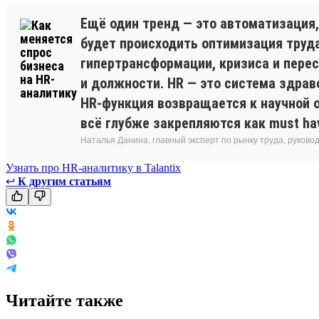
Ещё один тренд — это автоматизация, 
будет происходить оптимизация труда
гипертрансформации, кризиса и пере
и должности. HR — это система здрав
HR-функция возвращается к научной о
всё глубже закрепляются как must h
Наталья Данина, главный эксперт по рынку труда, руков
Узнать про HR-аналитику в Talantix
↩
К другим статьям
Читайте также