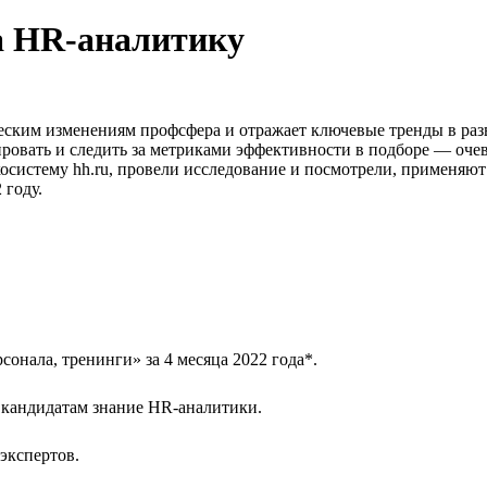
на HR-аналитику
ским изменениям профсфера и отражает ключевые тренды в разв
ровать и следить за метриками эффективности в подборе — очев
экосистему hh.ru, провели исследование и посмотрели, применяю
 году.
сонала, тренинги» за 4 месяца 2022 года*.
к кандидатам знание HR-аналитики.
экспертов.