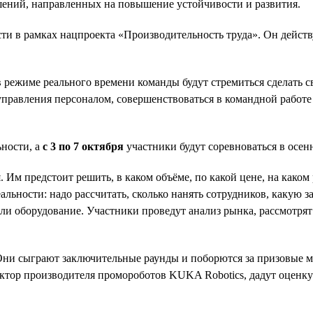
шений, направленных на повышение устойчивости и развития.
и в рамках нацпроекта «Производительность труда». Он действ
 в режиме реального времени команды будут стремиться сделать
 управления персоналом, совершенствоваться в командной рабо
ьности, а
с 3 по 7 октября
участники будут соревноваться в осен
 Им предстоит решить, в каком объёме, по какой цене, на каком
льности: надо рассчитать, сколько нанять сотрудников, какую з
и оборудование. Участники проведут анализ рынка, рассмотрят 
Они сыграют заключительные раунды и поборются за призовые м
ктор производителя промороботов KUKA Robotics, дадут оценку