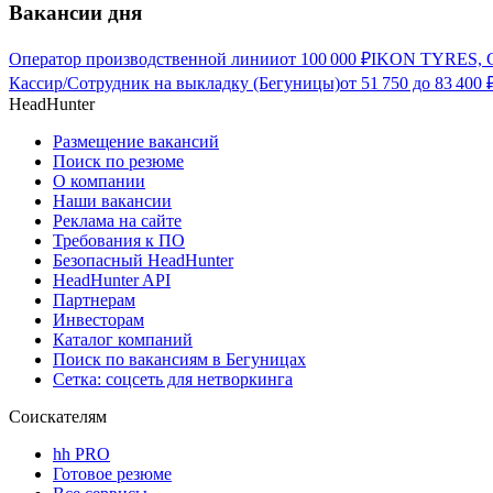
Вакансии дня
Оператор производственной линии
от
100 000
₽
IKON TYRES, С
Кассир/Сотрудник на выкладку (Бегуницы)
от
51 750
до
83 400
HeadHunter
Размещение вакансий
Поиск по резюме
О компании
Наши вакансии
Реклама на сайте
Требования к ПО
Безопасный HeadHunter
HeadHunter API
Партнерам
Инвесторам
Каталог компаний
Поиск по вакансиям в Бегуницах
Сетка: соцсеть для нетворкинга
Соискателям
hh PRO
Готовое резюме