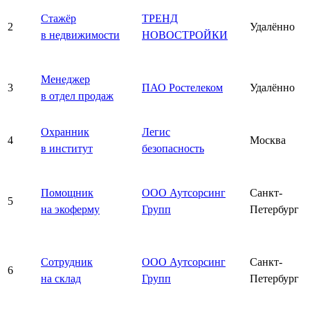
Стажёр
ТРЕНД
2
Удалённо
в недвижимости
НОВОСТРОЙКИ
Менеджер
3
ПАО Ростелеком
Удалённо
в отдел продаж
Охранник
Легис
4
Москва
в институт
безопасность
Помощник
ООО Аутсорсинг
Санкт-
5
на экоферму
Групп
Петербург
Сотрудник
ООО Аутсорсинг
Санкт-
6
на склад
Групп
Петербург