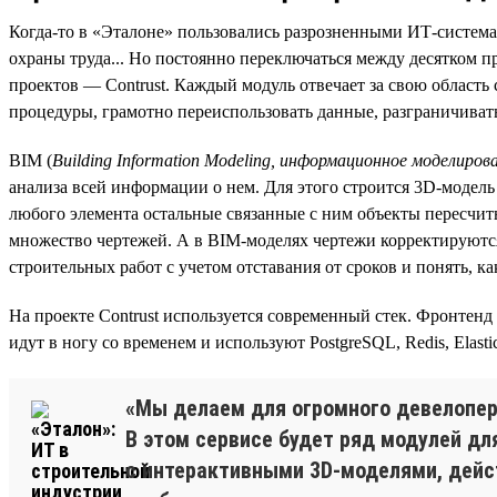
Когда-то в «Эталоне» пользовались разрозненными ИТ-системам
охраны труда... Но постоянно переключаться между десятком 
проектов — Contrust. Каждый модуль отвечает за свою область
процедуры, грамотно переиспользовать данные, разграничивать
BIM (
Building Information Modeling, информационное моделиров
анализа всей информации о нем. Для этого строится 3D-модел
любого элемента остальные связанные с ним объекты пересчит
множество чертежей. А в BIM-моделях чертежи корректируютс
строительных работ с учетом отставания от сроков и понять, 
На проекте Contrust используется современный стек. Фронтенд
идут в ногу со временем и используют PostgreSQL, Redis, Elas
«Мы делаем для огромного девелопера
В этом сервисе будет ряд модулей д
с интерактивными 3D-моделями, дейст