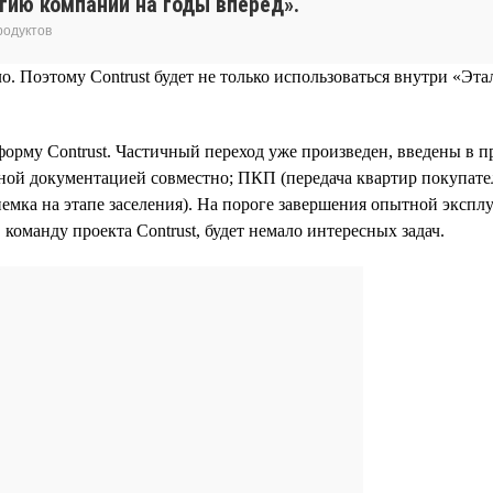
егию компании на годы вперед».
родуктов
Поэтому Contrust будет не только использоваться внутри «Этал
орму Contrust. Частичный переход уже произведен, введены в
тной документацией совместно; ПКП (передача квартир покупат
емка на этапе заселения). На пороге завершения опытной эксп
 команду проекта Contrust, будет немало интересных задач.