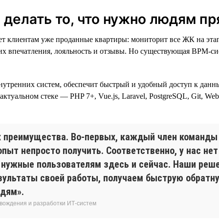
делать то, что нужно людям пр
 клиентам уже проданные квартиры: мониторит все ЖК на этапе
 их впечатления, лояльность и отзывы. Но существующая BPM-сис
нутренних систем, обеспечит быстрый и удобный доступ к данн
 актуальном стеке — PHP 7+, Vue.js, Laravel, PostgreSQL, Git, We
х преимущества. Во-первых, каждый член команды
опыт непросто получить. Соответственно, у нас нет
 нужные пользователям здесь и сейчас. Наши реш
зультаты своей работы, получаем быструю обратну
юдям».
овождения и разработки ИТ-систем