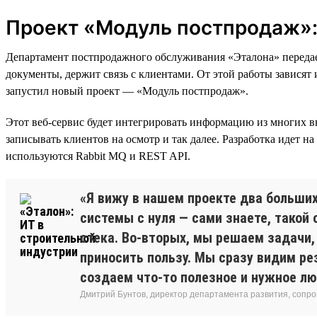
Проект «Модуль постпродаж»: 
Департамент постпродажного обслуживания «Эталона» передает
документы, держит связь с клиентами. От этой работы зависят
запустил новый проект — «Модуль постпродаж».
Этот веб-сервис будет интегрировать информацию из многих в
записывать клиентов на осмотр и так далее. Разработка идет на
используются Rabbit MQ и REST API.
«Я вижу в нашем проекте два больши
системы с нуля — сами знаете, такой 
стека. Во-вторых, мы решаем задачи,
приносить пользу. Мы сразу видим ре
создаем что-то полезное и нужное л
Дмитрий Бунтов, директор департамента развития, сопр