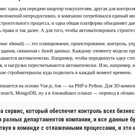
и: одна для передачи квартир покупателям, другая для контроля
приложений непродуктивно, и компании потребовался единый мн
 строительного процесса, и одна общая платформа объединяет да
 права и так далее. А для того, чтобы автоматизировать строит
ание зданий
) — это планирование, проектирование, контроль, уп
ь здания, связанная с базой данных. Каждому элементу модели 
ываются автоматически. Например, чтобы передвинуть одну сте
я, и нагрузки пересчитываются автоматически. Или, например, 
какие стройматериалы куда подвозить в каждый момент времени.
 пишется на основе Vue.js, бэк — на PHP и Python. Для 3D-комп
ticsearch, MongoDB, ну а в ближайших планах — перевод в облако
 сервис, который обеспечит контроль всех бизнес
ля разных департаментов компании, и все данные 
вуя в команде с отлаженными процессами, и это и