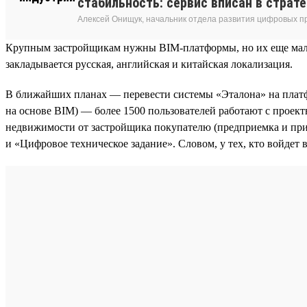
стабильность: сервис вписан в страт
Алексей Онищук, начальник отдела развития цифровых п
Крупным застройщикам нужны BIM-платформы, но их еще мало. 
закладывается русская, английская и китайская локализация.
В ближайших планах — перевести системы «Эталона» на платф
на основе BIM) — более 1500 пользователей работают с проек
недвижимости от застройщика покупателю (предприемка и при
и «Цифровое техническое задание». Словом, у тех, кто войдет в