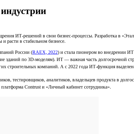
 индустрии
дрения ИТ-решений в свои бизнес-процессы. Разработка в «Этал
ы и расти в стабильном бизнесе.
мпаний России (
RAEX, 2022
) и стала пионером во внедрении И
ние зданий по 3D-моделям). ИТ — важная часть долгосрочной ст
угих строительных компаний. А с 2022 года ИТ-функция выделе
чиков, тестировщиков, аналитиков, владельцев продукта в долг
платформа Contrust и «Личный кабинет сотрудника».