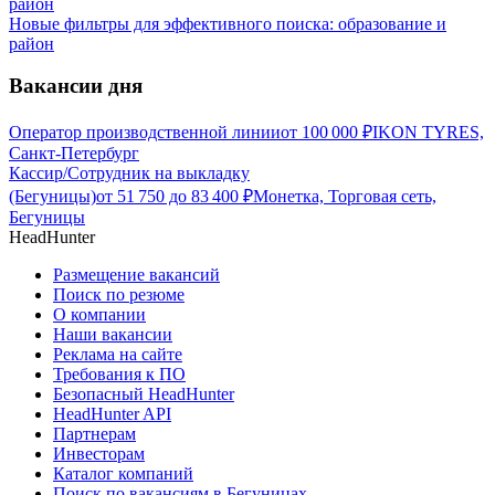
Новые фильтры для эффективного поиска: образование и
район
Вакансии дня
Оператор производственной линии
от
100 000
₽
IKON TYRES,
Санкт-Петербург
Кассир/Сотрудник на выкладку
(Бегуницы)
от
51 750
до
83 400
₽
Монетка, Торговая сеть,
Бегуницы
HeadHunter
Размещение вакансий
Поиск по резюме
О компании
Наши вакансии
Реклама на сайте
Требования к ПО
Безопасный HeadHunter
HeadHunter API
Партнерам
Инвесторам
Каталог компаний
Поиск по вакансиям в Бегуницах