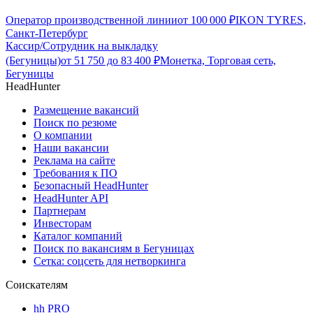
Оператор производственной линии
от
100 000
₽
IKON TYRES,
Санкт-Петербург
Кассир/Сотрудник на выкладку
(Бегуницы)
от
51 750
до
83 400
₽
Монетка, Торговая сеть,
Бегуницы
HeadHunter
Размещение вакансий
Поиск по резюме
О компании
Наши вакансии
Реклама на сайте
Требования к ПО
Безопасный HeadHunter
HeadHunter API
Партнерам
Инвесторам
Каталог компаний
Поиск по вакансиям в Бегуницах
Сетка: соцсеть для нетворкинга
Соискателям
hh PRO