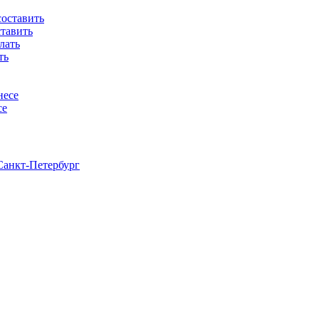
ставить
ть
се
анкт-Петербург