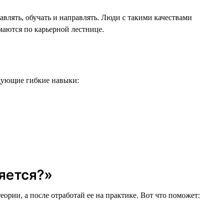
авлять, обучать и направлять. Люди с такими качествами
маются по карьерной лестнице.
едующие гибкие навыки:
няется?»
еории, а после отработай ее на практике. Вот что поможет: