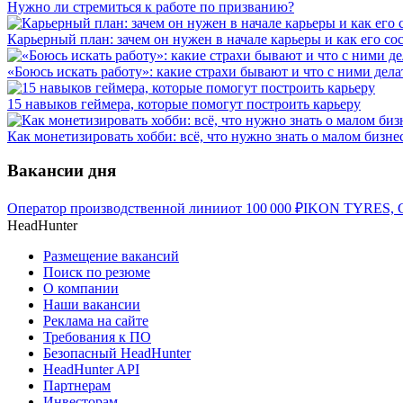
Нужно ли стремиться к работе по призванию?
Карьерный план: зачем он нужен в начале карьеры и как его со
«Боюсь искать работу»: какие страхи бывают и что с ними дела
15 навыков геймера, которые помогут построить карьеру
Как монетизировать хобби: всё, что нужно знать о малом бизне
Вакансии дня
Оператор производственной линии
от
100 000
₽
IKON TYRES, С
HeadHunter
Размещение вакансий
Поиск по резюме
О компании
Наши вакансии
Реклама на сайте
Требования к ПО
Безопасный HeadHunter
HeadHunter API
Партнерам
Инвесторам