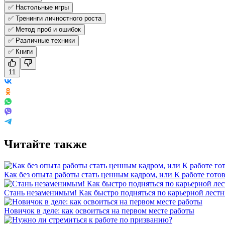
✅ Настольные игры
✅ Тренинги личностного роста
✅ Метод проб и ошибок
✅ Различные техники
✅ Книги
11
Читайте также
Как без опыта работы стать ценным кадром, или К работе готов
Стань незаменимым! Как быстро подняться по карьерной лест
Новичок в деле: как освоиться на первом месте работы