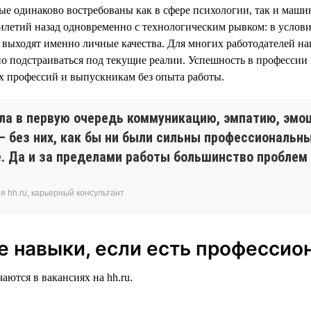
ые одинаково востребованы как в сфере психологии, так и маши
сятилетий назад одновременно с технологическим рывком: в усл
выходят именно личные качества. Для многих работодателей на
вно подстраиваться под текущие реалии. Успешность в профессии
х профессий и выпускникам без опыта работы.
ла в первую очередь коммуникацию, эмпатию, эмоц
без них, как бы ни были сильны профессиональны
е. Да и за пределами работы большинство проблем
 hh.ru, карьерный консультант
е навыки, если есть професси
аются в вакансиях на hh.ru.