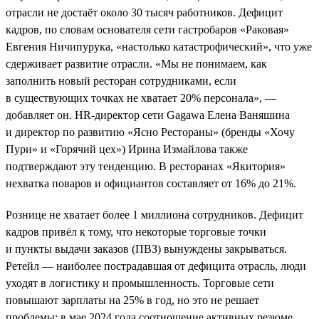
отрасли не достаёт около 30 тысяч работников. Дефицит
кадров, по словам основателя сети гастробаров «Раковая»
Евгения Ничипурука, «настолько катастрофический», что уже
сдерживает развитие отрасли. «Мы не понимаем, как
заполнить новый ресторан сотрудниками, если
в существующих точках не хватает 20% персонала», —
добавляет он. HR-директор сети Gagawa Елена Ваняшина
и директор по развитию «Ясно Рестораны» (бренды «Хочу
Пури» и «Горячий цех») Ирина Измайлова также
подтверждают эту тенденцию. В ресторанах «Якитория»
нехватка поваров и официантов составляет от 16% до 21%.
Рознице не хватает более 1 миллиона сотрудников. Дефицит
кадров привёл к тому, что некоторые торговые точки
и пункты выдачи заказов (ПВЗ) вынуждены закрываться.
Ретейл — наиболее пострадавшая от дефицита отрасль, люди
уходят в логистику и промышленность. Торговые сети
повышают зарплаты на 25% в год, но это не решает
проблемы: в мае 2024 года соотношение активных резюме