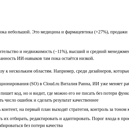
пока небольшой. Это медицина и фармацевтика (+27%), продажи 
ительство и недвижимость (−11%), высший и средний менеджмен
анность ИИ-навыков там пока остаётся низкой.
зу к нескольким областям. Например, среди дизайнеров, которые 
иционирования (SO) в Cloud.ru Виталия Ранна, ИИ уже меняет ра
пишет код, но и видит, где можно его не писать без потери фу
ть число ошибок и сделать результат качественнее
контент, на первый план выходят стратегия, контроль за тоно
ь их отбирать, редактировать и адаптировать. Порог входа в пр
ироваться без потери качества