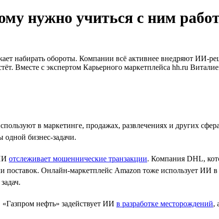
ому нужно учиться с ним рабо
жает набирать обороты. Компании всё активнее внедряют ИИ‑ре
тёт. Вместе с экспертом Карьерного маркетплейса hh.ru Виталие
ользуют в маркетинге, продажах, развлечениях и других сферах
ы одной бизнес-задачи.
 ИИ
отслеживает мошеннические транзакции
. Компания DHL, кот
и поставок. Онлайн-маркетплейс Amazon тоже использует ИИ в 
задач.
 «Газпром нефть» задействует ИИ
в разработке месторождений
,