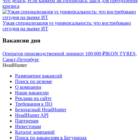
Что делать, если карьера застопорилась: шаги для преодоления
кризиса
Узкая специализация vs универсальность: что востребовано
сегодня на рынке ИТ
Вакансии дня
Оператор производственной линии
от
100 000
₽
IKON TYRES,
Санкт-Петербург
HeadHunter
Размещение вакансий
Поиск по резюме
О компании
Наши вакансии
Реклама на сайте
Требования к ПО
Безопасный HeadHunter
HeadHunter API
Партнерам
Инвесторам
Каталог компаний
Поиск по вакансиям в Бегуницах