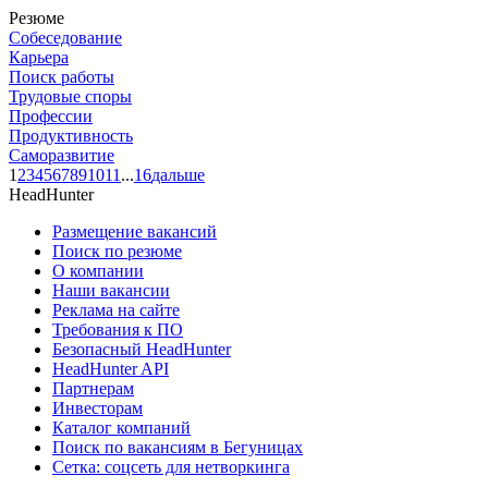
Резюме
Собеседование
Карьера
Поиск работы
Трудовые споры
Профессии
Продуктивность
Саморазвитие
1
2
3
4
5
6
7
8
9
10
11
...
16
дальше
HeadHunter
Размещение вакансий
Поиск по резюме
О компании
Наши вакансии
Реклама на сайте
Требования к ПО
Безопасный HeadHunter
HeadHunter API
Партнерам
Инвесторам
Каталог компаний
Поиск по вакансиям в Бегуницах
Сетка: соцсеть для нетворкинга