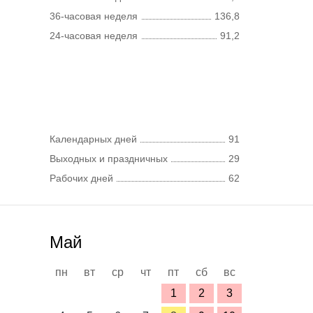
36-часовая неделя
136,8
24-часовая неделя
91,2
Календарных дней
91
Выходных и праздничных
29
Рабочих дней
62
Май
пн
вт
ср
чт
пт
сб
вс
1
2
3