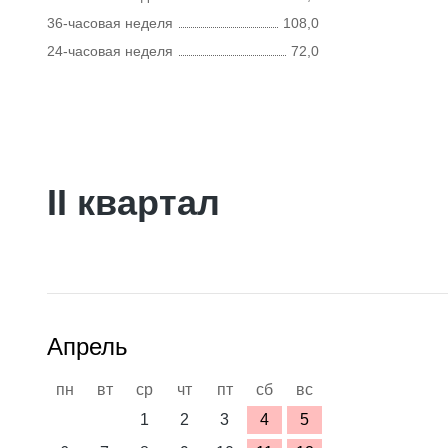
36-часовая неделя
108,0
24-часовая неделя
72,0
II квартал
Апрель
пн
вт
ср
чт
пт
сб
вс
1
2
3
4
5