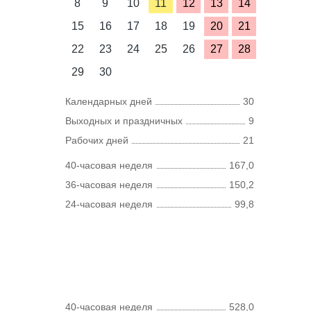
8
9
10
11
12
13
14
15
16
17
18
19
20
21
22
23
24
25
26
27
28
29
30
Календарных дней
30
Выходных и праздничных
9
Рабочих дней
21
40-часовая неделя
167,0
36-часовая неделя
150,2
24-часовая неделя
99,8
40-часовая неделя
528,0