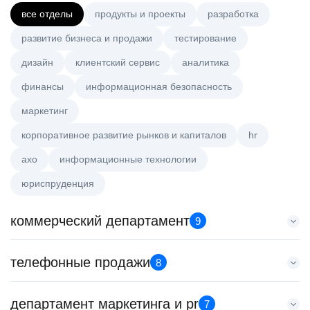
все отделы
продукты и проекты
разработка
развитие бизнеса и продажи
тестирование
дизайн
клиентский сервис
аналитика
финансы
информационная безопасность
маркетинг
корпоративное развитие рынков и капиталов
hr
axo
информационные технологии
юриспруденция
коммерческий департамент
9
Тренер по развитию компетенций продаж
телефонные продажи
8
HeadHunter::Коммерческий департамент
21 июл. 2026
Менеджер по привлечению клиентов (B2B)
департамент маркетинга и pr
з/п не указана
7