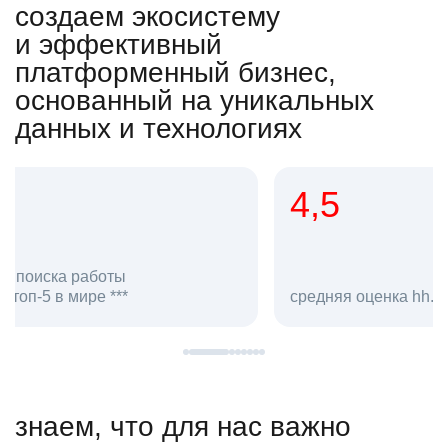
создаем экосистему
и эффективный
платформенный бизнес,
основанный на уникальных
данных и технологиях
4,5
20
сотруд
средняя оценка hh.ru как работодателя **
в hh.ru
знаем, что для нас важно