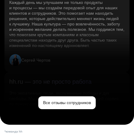
Каждый день мы улучшаем не только продукты
и процессы — мы создаём передовой опыт для наших
клиентов и сотрудников. Это помогает нам находить
решения, которые действительно меняют жизнь людей
к лучшему. Наша культура — про вовлечённость, заботу
и искреннее желание делать полезное. Мы гордимся тем,
что помогаем крутым компаниям и классным
специалистам находить друг друга. Быть частью таких
изменений по‑настоящему вдохновляет.
Сергей Чертов
hh.ru — это не просто работа
Это эмпатичные люди, заслуженные победы и дух
свободы. Мы помогаем миру и создаём лучший сервис
Все отзывы сотрудников
по поиску работы в стране.
Ольга Емельянова
*команда hh