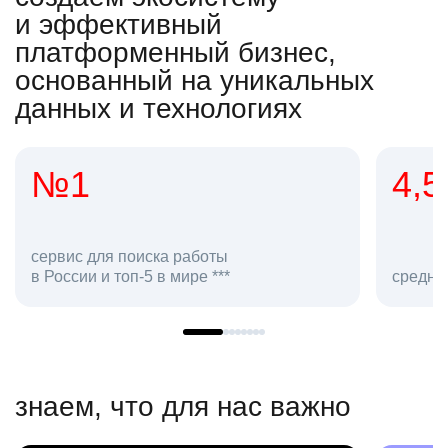
и эффективный
платформенный бизнес,
основанный на уникальных
данных и технологиях
4,5
2
сотр
средняя оценка hh.ru как работодателя **
в hh.
знаем, что для нас важно