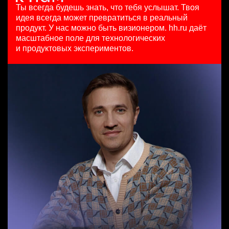
HeadHunter::Коммерческий департамент
з/п не указана
29 июл. 2026
Ты всегда будешь знать, что тебя услышат.
Твоя
21 июл. 2026
Ташкент
450000 ₽
идея всегда может превратиться в реальный
Менеджер по внешним коммуникациям (Узбекистан)
з/п не указана
Москва
продукт.
У нас можно быть визионером. hh.ru даёт
HeadHunter::Департамент маркетинга
Санкт-Петербург
масштабное поле для технологических
Менеджер по привлечению клиентов (B2B)
24 июл. 2026
и продуктовых экспериментов.
HeadHunter::Телефонные продажи
з/п не указана
Key Account Manager (EdTech)
вчера
Ташкент
HeadHunter::Коммерческий департамент
100000 - 137000 ₽
4 авг. 2026
Ярославль
150000 ₽
Ярославль