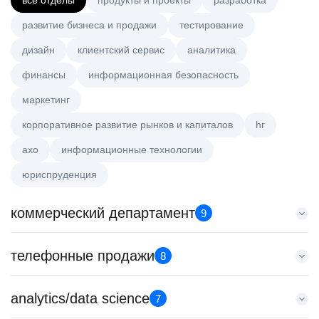
все отделы
продукты и проекты
разработка
развитие бизнеса и продажи
тестирование
дизайн
клиентский сервис
аналитика
финансы
информационная безопасность
маркетинг
корпоративное развитие рынков и капиталов
hr
axo
информационные технологии
юриспруденция
коммерческий департамент
9
Key Account Manager (EdTech)
телефонные продажи
8
HeadHunter::Коммерческий департамент
4 авг. 2026
Менеджер по продажам в сегменте среднего и крупного
analytics/data science
150000 ₽
7
бизнеса
Нижний Новгород