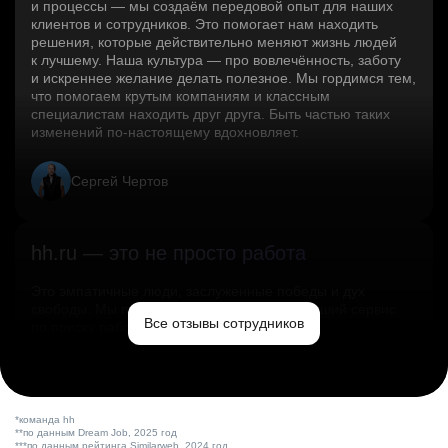
и процессы — мы создаём передовой опыт для наших
клиентов и сотрудников. Это помогает нам находить
решения, которые действительно меняют жизнь людей
к лучшему. Наша культура — про вовлечённость, заботу
и искреннее желание делать полезное. Мы гордимся тем,
что помогаем крутым компаниям и классным
специалистам находить друг друга. Быть частью таких
изменений по‑настоящему вдохновляет.
Сергей Чертов
hh.ru — это не просто работа
Это эмпатичные люди, заслуженные победы и дух
свободы. Мы помогаем миру и создаём лучший сервис
Все отзывы сотрудников
по поиску работы в стране.
Ольга Емельянова
*команда hh
**по данным Dream Job, 2025 год
***по данным рейтинга Similarweb, 2024 год