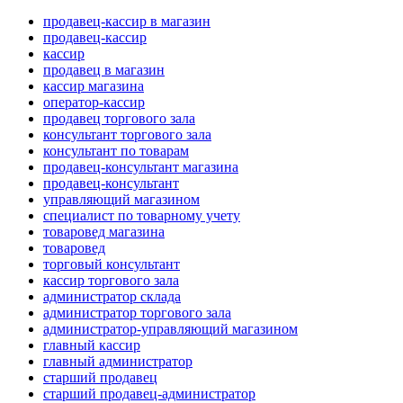
продавец-кассир в магазин
продавец-кассир
кассир
продавец в магазин
кассир магазина
оператор-кассир
продавец торгового зала
консультант торгового зала
консультант по товарам
продавец-консультант магазина
продавец-консультант
управляющий магазином
специалист по товарному учету
товаровед магазина
товаровед
торговый консультант
кассир торгового зала
администратор склада
администратор торгового зала
администратор-управляющий магазином
главный кассир
главный администратор
старший продавец
старший продавец-администратор