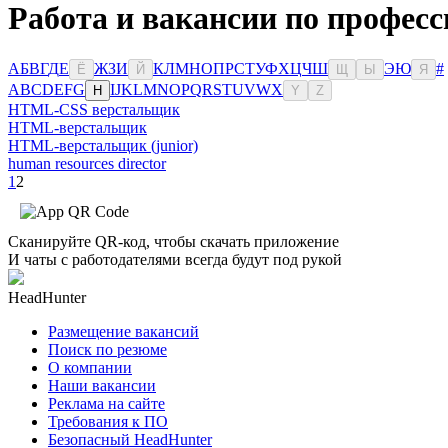
Работа и вакансии по професс
А
Б
В
Г
Д
Е
Ж
З
И
К
Л
М
Н
О
П
Р
С
Т
У
Ф
Х
Ц
Ч
Ш
Э
Ю
#
Ё
Й
Щ
Ы
Я
A
B
C
D
E
F
G
I
J
K
L
M
N
O
P
Q
R
S
T
U
V
W
X
H
Y
Z
HTML-CSS верстальщик
HTML-верстальщик
HTML-верстальщик (junior)
human resources director
1
2
Сканируйте QR-код, чтобы скачать приложение
И чаты с работодателями всегда будут под рукой
HeadHunter
Размещение вакансий
Поиск по резюме
О компании
Наши вакансии
Реклама на сайте
Требования к ПО
Безопасный HeadHunter