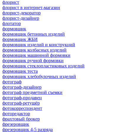
флорист
флорист в интернет-магазин
флорист-декоратор
флорист-дизайнер
флотатор
формовщик
формовщик бетонных изделий
формовщик ЖБИ
формовщик изделий и конструкций
формовщик колбасных изделий
формовщик машинной формовки
формовщик ручной формовки
формовщик стеклопластиковых изделий
формовщик теста
формовщик хлебобулочных изделий
фотограф
фотограф-дизайнер
фотограф предметной съемки
фотограф-продавец
фотограф-ретушёр
фотокорреспондент
фоторедактор
фрахтовый брокер
фрезеровщик
фрезеровщик 4-5 разряда