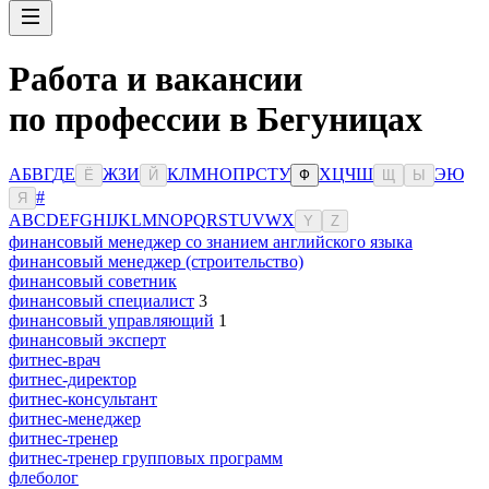
Работа и вакансии
по профессии в Бегуницах
А
Б
В
Г
Д
Е
Ж
З
И
К
Л
М
Н
О
П
Р
С
Т
У
Х
Ц
Ч
Ш
Э
Ю
Ё
Й
Ф
Щ
Ы
#
Я
A
B
C
D
E
F
G
H
I
J
K
L
M
N
O
P
Q
R
S
T
U
V
W
X
Y
Z
финансовый менеджер со знанием английского языка
финансовый менеджер (строительство)
финансовый советник
финансовый специалист
3
финансовый управляющий
1
финансовый эксперт
фитнес-врач
фитнес-директор
фитнес-консультант
фитнес-менеджер
фитнес-тренер
фитнес-тренер групповых программ
флеболог