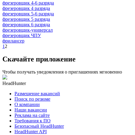
фрезеровщик 4-6 разряда
фрезеровщик 4 разряда
фрезеровщик 5-6 разряда
фрезеровщик 5 разряда
фрезеровщик 6 разряда
фрезеровщик-универсал
фрезеровщик ЧПУ
фрилансер
1
2
Скачайте приложение
Чтобы получать уведомления о приглашениях мгновенно
HeadHunter
Размещение вакансий
Поиск по резюме
О компании
Наши вакансии
Реклама на сайте
Требования к ПО
Безопасный HeadHunter
HeadHunter API