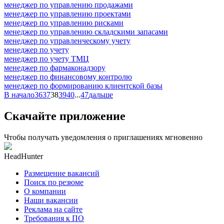
менеджер по управлению продажами
менеджер по управлению проектами
менеджер по управлению рисками
менеджер по управлению складскими запасами
менеджер по управленческому учету
менеджер по учету
менеджер по учету ТМЦ
менеджер по фармаконадзору
менеджер по финансовому контролю
менеджер по формированию клиентской базы
В начало
36
37
38
39
40
...
47
дальше
Скачайте приложение
Чтобы получать уведомления о приглашениях мгновенно
HeadHunter
Размещение вакансий
Поиск по резюме
О компании
Наши вакансии
Реклама на сайте
Требования к ПО