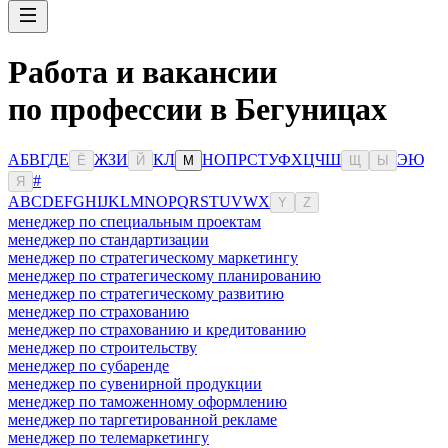
Работа и вакансии
по профессии в Бегуницах
А
Б
В
Г
Д
Е
Ж
З
И
К
Л
Н
О
П
Р
С
Т
У
Ф
Х
Ц
Ч
Ш
Э
Ю
Ё
Й
М
Щ
Ы
#
Я
A
B
C
D
E
F
G
H
I
J
K
L
M
N
O
P
Q
R
S
T
U
V
W
X
Y
Z
менеджер по специальным проектам
менеджер по стандартизации
менеджер по стратегическому маркетингу
менеджер по стратегическому планированию
менеджер по стратегическому развитию
менеджер по страхованию
менеджер по страхованию и кредитованию
менеджер по строительству
менеджер по субаренде
менеджер по сувенирной продукции
менеджер по таможенному оформлению
менеджер по таргетированной рекламе
менеджер по телемаркетингу