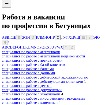
Работа и вакансии
по профессии в Бегуницах
А
Б
В
Г
Д
Е
Ж
З
И
К
Л
М
Н
О
П
Р
Т
У
Ф
Х
Ц
Ч
Ш
Э
Ю
Ё
Й
С
Щ
Ы
#
Я
A
B
C
D
E
F
G
H
I
J
K
L
M
N
O
P
Q
R
S
T
U
V
W
X
Y
Z
специалист по работе с агентствами
специалист по работе с агентствами недвижимости
специалист по работе с арендаторами
специалист по работе с базой клиентов
специалист по работе с банками
специалист по работе с данными
специалист по работе с дебиторской задолженностью
специалист по работе с действующими клиентами
1
специалист по работе с детьми
специалист по работе с документами
специалист по работе с заказчиками
4
специалист по работе с иностранными гражданами
специалист по работе с клиентами
4