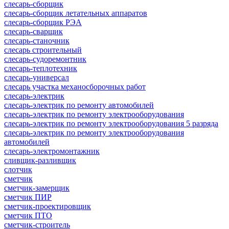
слесарь-сборщик
слесарь-сборщик летательных аппаратов
слесарь-сборщик РЭА
слесарь-сварщик
слесарь-станочник
слесарь строительный
слесарь-судоремонтник
слесарь-теплотехник
слесарь-универсал
слесарь участка механосборочных работ
слесарь-электрик
слесарь-электрик по ремонту автомобилей
слесарь-электрик по ремонту электрооборудования
слесарь-электрик по ремонту электрооборудования 5 разряда
слесарь-электрик по ремонту электрооборудования
автомобилей
слесарь-электромонтажник
сливщик-разливщик
слотчик
сметчик
сметчик-замерщик
сметчик ПИР
сметчик-проектировщик
сметчик ПТО
сметчик-строитель