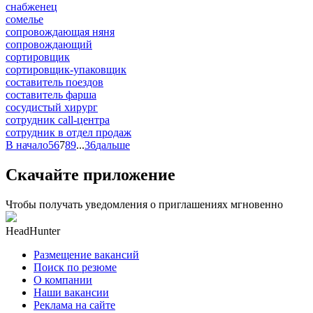
снабженец
сомелье
сопровождающая няня
сопровождающий
сортировщик
сортировщик-упаковщик
составитель поездов
составитель фарша
сосудистый хирург
сотрудник call-центра
сотрудник в отдел продаж
В начало
5
6
7
8
9
...
36
дальше
Скачайте приложение
Чтобы получать уведомления о приглашениях мгновенно
HeadHunter
Размещение вакансий
Поиск по резюме
О компании
Наши вакансии
Реклама на сайте