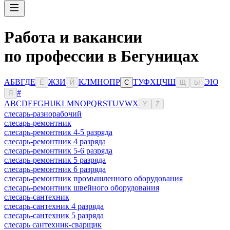
Работа и вакансии
по профессии в Бегуницах
А
Б
В
Г
Д
Е
Ж
З
И
К
Л
М
Н
О
П
Р
Т
У
Ф
Х
Ц
Ч
Ш
Э
Ю
Ё
Й
С
Щ
Ы
#
Я
A
B
C
D
E
F
G
H
I
J
K
L
M
N
O
P
Q
R
S
T
U
V
W
X
Y
Z
слесарь-разнорабочий
слесарь-ремонтник
слесарь-ремонтник 4-5 разряда
слесарь-ремонтник 4 разряда
слесарь-ремонтник 5-6 разряда
слесарь-ремонтник 5 разряда
слесарь-ремонтник 6 разряда
слесарь-ремонтник промышленного оборудования
слесарь-ремонтник швейного оборудования
слесарь-сантехник
слесарь-сантехник 4 разряда
слесарь-сантехник 5 разряда
слесарь сантехник-сварщик