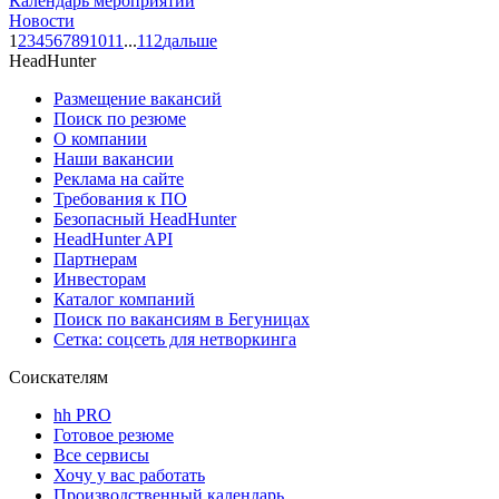
Календарь мероприятий
Новости
1
2
3
4
5
6
7
8
9
10
11
...
112
дальше
HeadHunter
Размещение вакансий
Поиск по резюме
О компании
Наши вакансии
Реклама на сайте
Требования к ПО
Безопасный HeadHunter
HeadHunter API
Партнерам
Инвесторам
Каталог компаний
Поиск по вакансиям в Бегуницах
Сетка: соцсеть для нетворкинга
Соискателям
hh PRO
Готовое резюме
Все сервисы
Хочу у вас работать
Производственный календарь