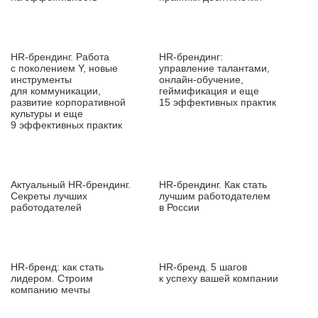
HR‑брендинг. Работа
HR‑брендинг:
с поколением Y, новые
управление талантами,
инструменты
онлайн‑обучение,
для коммуникации,
геймификация и еще
развитие корпоративной
15 эффективных практик
культуры и еще
9 эффективных практик
Актуальный HR‑брендинг.
HR‑брендинг. Как стать
Секреты лучших
лучшим работодателем
работодателей
в России
HR‑бренд: как стать
HR‑бренд. 5 шагов
лидером. Строим
к успеху вашей компании
компанию мечты