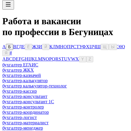
Работа и вакансии
по профессии в Бегуницах
А
В
Г
Д
Е
Ж
З
И
К
Л
М
Н
О
П
Р
С
Т
У
Ф
Х
Ц
Ч
Ш
Э
Ю
Б
Ё
Й
Щ
Ы
#
Я
A
B
C
D
E
F
G
H
I
J
K
L
M
N
O
P
Q
R
S
T
U
V
W
X
Y
Z
бухгалтер ЕГАИС
бухгалтер ЖКХ
бухгалтер-казначей
бухгалтер-калькулятор
бухгалтер калькулятор-технолог
бухгалтер-кассир
бухгалтер-консультант
бухгалтер-консультант 1С
бухгалтер-контролер
бухгалтер-координатор
бухгалтер-логист
бухгалтер-материалист
бухгалтер-менеджер