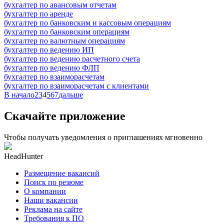
бухгалтер по авансовым отчетам
бухгалтер по аренде
бухгалтер по банковским и кассовым операциям
бухгалтер по банковским операциям
бухгалтер по валютным операциям
бухгалтер по ведению ИП
бухгалтер по ведению расчетного счета
бухгалтер по ведению ФЛП
бухгалтер по взаиморасчетам
бухгалтер по взаиморасчетам с клиентами
В начало
2
3
4
5
6
7
дальше
Скачайте приложение
Чтобы получать уведомления о приглашениях мгновенно
HeadHunter
Размещение вакансий
Поиск по резюме
О компании
Наши вакансии
Реклама на сайте
Требования к ПО