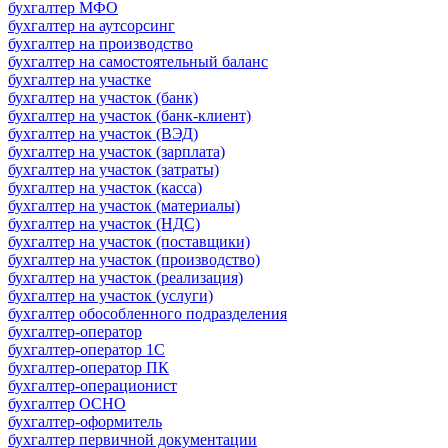
бухгалтер МФО
бухгалтер на аутсорсинг
бухгалтер на производство
бухгалтер на самостоятельный баланс
бухгалтер на участке
бухгалтер на участок (банк)
бухгалтер на участок (банк-клиент)
бухгалтер на участок (ВЭД)
бухгалтер на участок (зарплата)
бухгалтер на участок (затраты)
бухгалтер на участок (касса)
бухгалтер на участок (материалы)
бухгалтер на участок (НДС)
бухгалтер на участок (поставщики)
бухгалтер на участок (производство)
бухгалтер на участок (реализация)
бухгалтер на участок (услуги)
бухгалтер обособленного подразделения
бухгалтер-оператор
бухгалтер-оператор 1С
бухгалтер-оператор ПК
бухгалтер-операционист
бухгалтер ОСНО
бухгалтер-оформитель
бухгалтер первичной документации