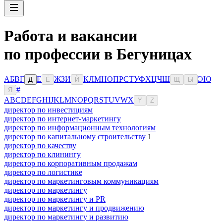
Работа и вакансии
по профессии в Бегуницах
А
Б
В
Г
Е
Ж
З
И
К
Л
М
Н
О
П
Р
С
Т
У
Ф
Х
Ц
Ч
Ш
Э
Ю
Д
Ё
Й
Щ
Ы
#
Я
A
B
C
D
E
F
G
H
I
J
K
L
M
N
O
P
Q
R
S
T
U
V
W
X
Y
Z
директор по инвестициям
директор по интернет-маркетингу
директор по информационным технологиям
директор по капитальному строительству
1
директор по качеству
директор по клинингу
директор по корпоративным продажам
директор по логистике
директор по маркетинговым коммуникациям
директор по маркетингу
директор по маркетингу и PR
директор по маркетингу и продвижению
директор по маркетингу и развитию