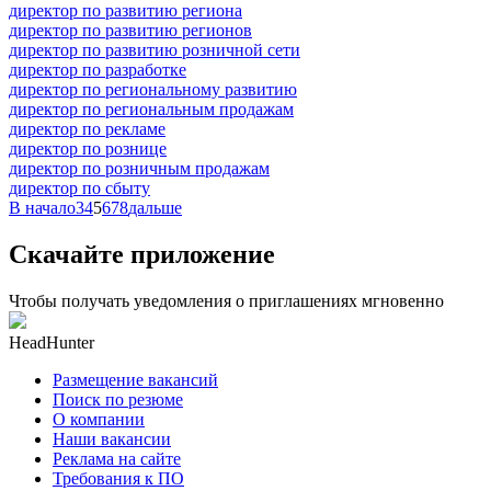
директор по развитию региона
директор по развитию регионов
директор по развитию розничной сети
директор по разработке
директор по региональному развитию
директор по региональным продажам
директор по рекламе
директор по рознице
директор по розничным продажам
директор по сбыту
В начало
3
4
5
6
7
8
дальше
Скачайте приложение
Чтобы получать уведомления о приглашениях мгновенно
HeadHunter
Размещение вакансий
Поиск по резюме
О компании
Наши вакансии
Реклама на сайте
Требования к ПО