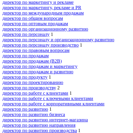
директор по маркетингу и рекламе
директор по маркетингу, рекламе и PR
директор по международным продажам
директор по общим вопросам
директор по оптовым продажам
директор по организационному развитию
директор по персоналу
1
директор по персоналу и организационному развитию
директор по персоналу производство
1
директор по правовым вопросам
директор по продажам
директор по продажам (B2B)
директор по продажам и маркетингу
директор по продажам и развитию
директор по продукту
1
директор по проектированию
директор по производству
2
директор по работе с клиентами
1
директор по работе с ключевыми клиентами
директор по работе с корпоративными клиентами
директор по развитию
1
директор по развитию бизнеса
директор по развитию интернет-магазина
директор по развитию направления
директор по развитию производства
1