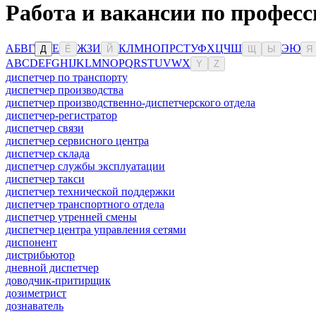
Работа и вакансии по професс
А
Б
В
Г
Е
Ж
З
И
К
Л
М
Н
О
П
Р
С
Т
У
Ф
Х
Ц
Ч
Ш
Э
Ю
Д
Ё
Й
Щ
Ы
Я
A
B
C
D
E
F
G
H
I
J
K
L
M
N
O
P
Q
R
S
T
U
V
W
X
Y
Z
диспетчер по транспорту
диспетчер производства
диспетчер производственно-диспетчерского отдела
диспетчер-регистратор
диспетчер связи
диспетчер сервисного центра
диспетчер склада
диспетчер службы эксплуатации
диспетчер такси
диспетчер технической поддержки
диспетчер транспортного отдела
диспетчер утренней смены
диспетчер центра управления сетями
диспонент
дистрибьютор
дневной диспетчер
доводчик-притирщик
дозиметрист
дознаватель