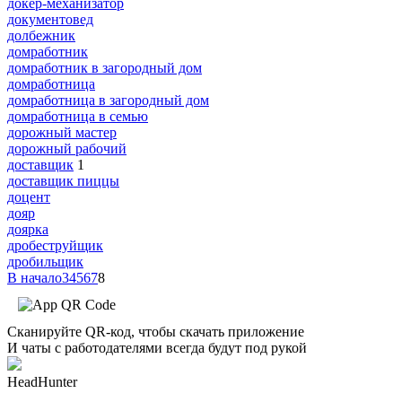
докер-механизатор
документовед
долбежник
домработник
домработник в загородный дом
домработница
домработница в загородный дом
домработница в семью
дорожный мастер
дорожный рабочий
доставщик
1
доставщик пиццы
доцент
дояр
доярка
дробеструйщик
дробильщик
В начало
3
4
5
6
7
8
Сканируйте QR-код, чтобы скачать приложение
И чаты с работодателями всегда будут под рукой
HeadHunter